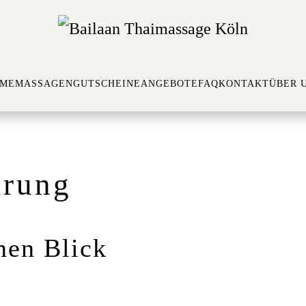
ME
MASSAGEN
GUTSCHEINE
ANGEBOTE
FAQ
KONTAKT
ÜBER 
ärung
nen Blick